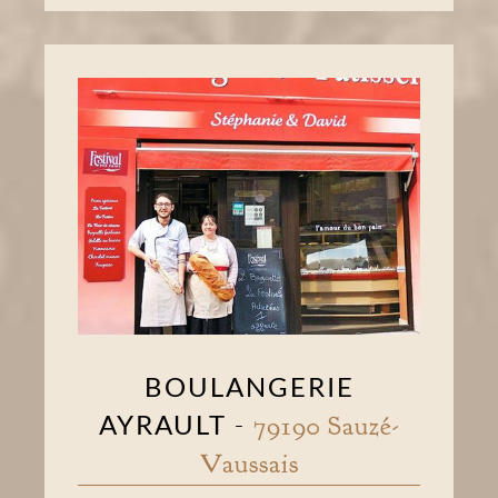
BOULANGERIE
AYRAULT
-
79190 Sauzé-
Vaussais